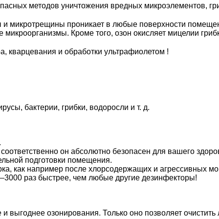
пасных методов уничтожения вредных микроэлементов, гри
ры и микротрещины проникает в любые поверхности помещен
е микроорганизмы. Кроме того, озон окисляет мицелии гриб
а, кварцевания и обработки ультрафиолетом !
усы, бактерии, грибки, водоросли и т. д.
.
соответственно он абсолютно безопасен для вашего здоров
ельной подготовки помещения.
ка, как например после хлорсодержащих и агрессивных мо
—3000 раз быстрее, чем любые другие дезинфекторы!
 и выгоднее озонирования. Только оно позволяет очистит