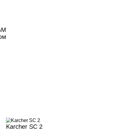
ер
он
Karcher SC 2