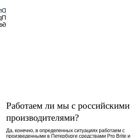
ell
 и
ии
Работаем ли мы с российскими
производителями?
Да, конечно, в определенных ситуациях работаем с
произведенными в Петербурге средствами Pro Brite и