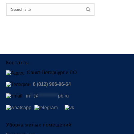
Контакты
Санкт-Петербург и ЛО
8 (812) 906-96-64
in
**
@
***********
pb.ru
Уборка жилых помещений