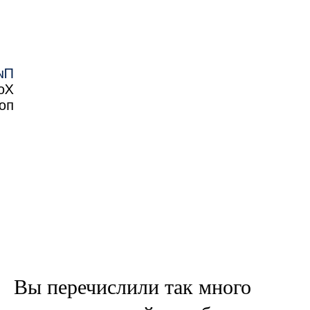
им
ля
ок
Вы перечислили так много